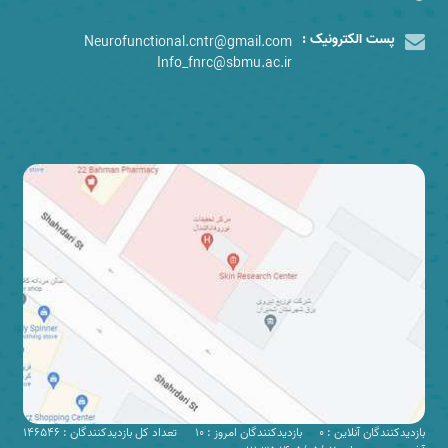
پست الکترونیک :
Neurofunctional.cntr@gmail.com
Info_fnrc@sbmu.ac.ir
بازدیدکنندگان آنلاین : 0
بازدیدکنندگان امروز : 10
تعداد کل بازدیدکنندگان : 146546